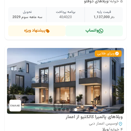
۵ خوابه
/
ویلاهای دوقلو
قیمت پایه
برنامه پرداخت
تحویل
1,137,000
20
40
40
سه ماهه سوم 2029
دلار
واتساپ
پیشنهاد ویژه
ویزای طلایی
ویلاهای پالمیرا کالکتیو از اعمار
اوسیس اعمار دبی
۴ خوابه
/
ویلا