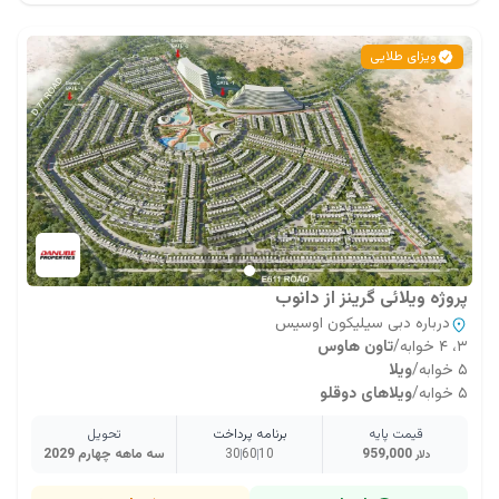
ویزای طلایی
پروژه ویلائی گرینز از دانوب
درباره دبی سیلیکون اوسیس
۳، ۴ خوابه
/
تاون هاوس
۵ خوابه
/
ویلا
۵ خوابه
/
ویلاهای دوقلو
قیمت پایه
برنامه پرداخت
تحویل
959,000
10
60
30
سه ماهه چهارم 2029
دلار