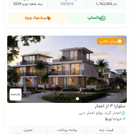
1,762,000
10
70
20
سه ماهه دوم 2029
دلار
واتساپ
پیشنهاد ویژه
ویزای طلایی
سلوارا ۳ از اعمار
اعمار گرند پولو اعمار دبی
۴ خوابه
/
ویلا
قیمت پایه
برنامه پرداخت
تحویل