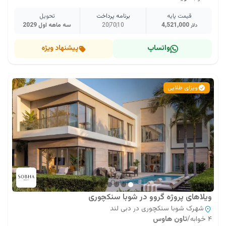
قیمت پایه
برنامه پرداخت
تحویل
4,521,000
10
70
20
سه ماهه اول 2029
دلار
واتساپ
پیشنهاد ویژه
ویزای طلایی
ویلاهای پروژه گروو در شوبا سنکچوری
شهرک شوبا سنکچوری در دبی لند
۴ خوابه
/
تاون هاوس