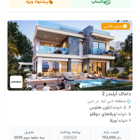
واتساپ
پیشنهاد ویژه
ویزای طلایی
داماک آیلندز 2
منطقه دبی لند در دبی
۴، ۵ خوابه
/
تاون هاوس
۵ خوابه
/
ویلاهای دوقلو
۶ خوابه
/
ویلا
قیمت پایه
برنامه پرداخت
تحویل
753,000
20
55
25
سه ماهه دوم 2030
دلار