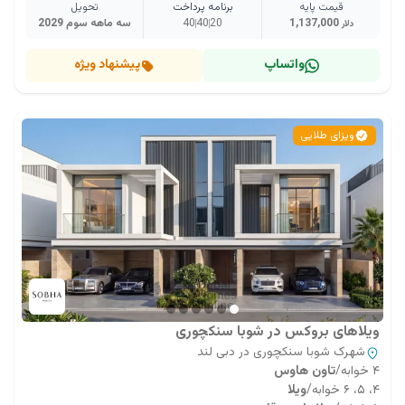
قیمت پایه
برنامه پرداخت
تحویل
1,137,000
20
40
40
سه ماهه سوم 2029
دلار
واتساپ
پیشنهاد ویژه
ویزای طلایی
ویلاهای بروکس در شوبا سنکچوری
شهرک شوبا سنکچوری در دبی لند
۴ خوابه
/
تاون هاوس
۴، ۵، ۶ خوابه
/
ویلا