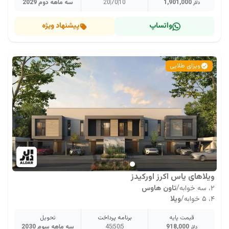
1,901,000
10
70
20
سه ماهه دوم 2029
دلار
واتساپ
پیشنهاد ویژه
ویزای طلایی
ویلاهای یاس اکرز اورکیدز
۲، سه خوابه
/
تاون هاوس
۴، ۵ خوابه
/
ویلا
قیمت پایه
برنامه پرداخت
تحویل
918,000
5
50
45
سه ماهه سوم 2030
دلار