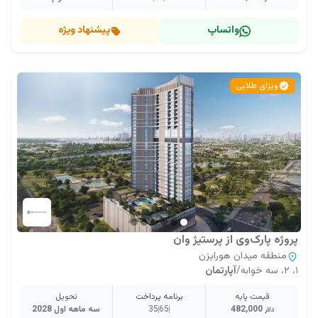
واتساپ
پیشنهاد ویژه
ویزای طلایی
پروژه پارک‌وی از پرستیژ وان
منطقه میدان هورایزن
۱، ۲، سه خوابه
/
آپارتمان
قیمت پایه
برنامه پرداخت
تحویل
482,000
65
35
سه ماهه اول 2028
دلار