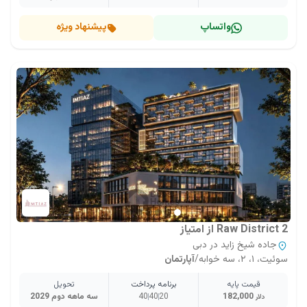
واتساپ
پیشنهاد ویژه
Raw District 2 از امتیاز
جاده شیخ زاید در دبی
سوئیت، ۱، ۲، سه خوابه
/
آپارتمان
قیمت پایه
برنامه پرداخت
تحویل
182,000
20
40
40
سه ماهه دوم 2029
دلار