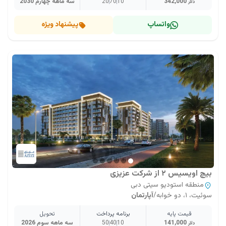
342,000
10
70
20
سه ماهه چهارم 2030
دلار
واتساپ
پیشنهاد ویژه
بیچ اویسیس ۲ از شرکت عزیزی
منطقه استودیو سیتی دبی
سوئیت، ۱، دو خوابه
/
آپارتمان
قیمت پایه
برنامه پرداخت
تحویل
141,000
10
40
50
سه ماهه سوم 2026
دلار