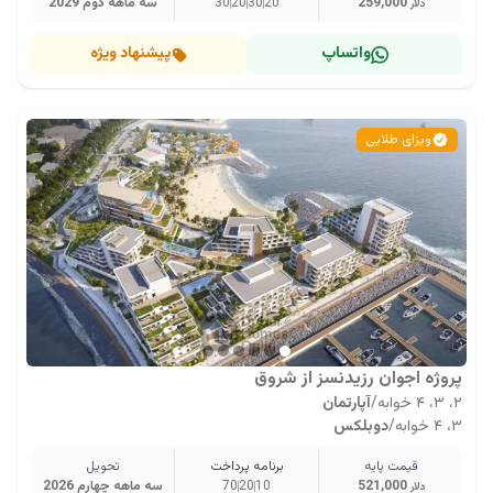
259,000
20
30
20
30
سه ماهه دوم 2029
دلار
واتساپ
پیشنهاد ویژه
ویزای طلایی
پروژه اجوان رزیدنسز از شروق
۲، ۳، ۴ خوابه
/
آپارتمان
۳، ۴ خوابه
/
دوبلکس
قیمت پایه
برنامه پرداخت
تحویل
521,000
10
20
70
سه ماهه چهارم 2026
دلار