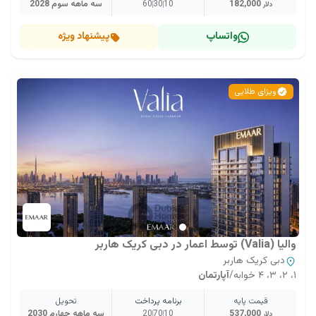
182,000
10
30
60
سه ماهه سوم 2028
دلار
واتساپ
پیشنهاد ویژه
ویزای طلایی
والیا (Valia) توسط اعمار در دبی کریک هاربر
دبی کریک هاربر
۱، ۲، ۳، ۴ خوابه
/
آپارتمان
قیمت پایه
برنامه پرداخت
تحویل
537,000
10
70
20
سه ماهه چهارم 2030
دلار