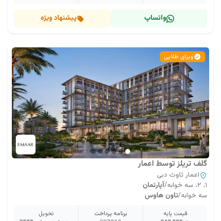
واتساپ
پیشنهاد ویژه
ویزای طلایی
گلف تریلز توسط اعمار
اعمار ثاوث دبی
۱، ۲، سه خوابه
/
آپارتمان
سه خوابه
/
تاون هاوس
قیمت پایه
برنامه پرداخت
تحویل