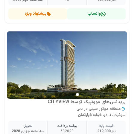
164,000
10
سه ماهه دوم 2029
دلار
واتساپ
پیشنهاد ویژه
رزیدنس‌های موونپیک توسط CITYVIEW
منطقه موتور سیتی در دبی
سوئیت، ۱، دو خوابه
/
آپارتمان
قیمت پایه
برنامه پرداخت
تحویل
219,000
20
20
60
سه ماهه چهارم 2028
دلار