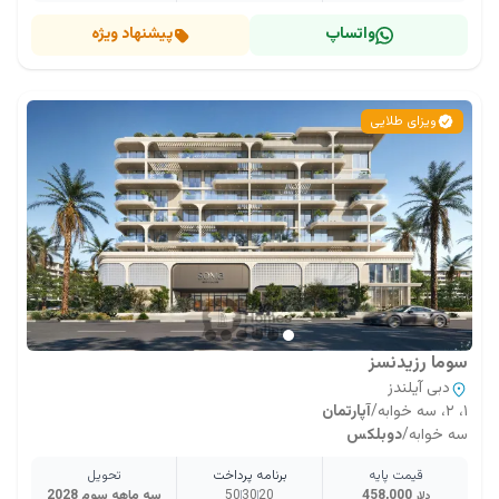
واتساپ
پیشنهاد ویژه
ویزای طلایی
سوما رزیدنسز
دبی آیلندز
۱، ۲، سه خوابه
/
آپارتمان
سه خوابه
/
دوبلکس
قیمت پایه
برنامه پرداخت
تحویل
458,000
20
30
50
سه ماهه سوم 2028
دلار