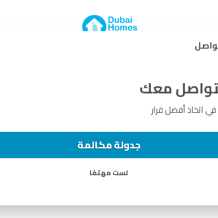
نية، فلل حصرية
نة محمد بن راشد
واصل
نتواصل معك
 اتخاذ أفضل قرار
نة من 4 و5 و6 غرف نوم للبيع في مدينة محمد بن راشد
جدولة مكالمة
لست مهتمًا