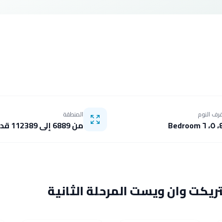
رف النوم
المنطقة
٤، ٥، ٦ Bedr
من 6889 إلى 112389 قدم مربع
ريكت وان ويست المرحلة الثانية