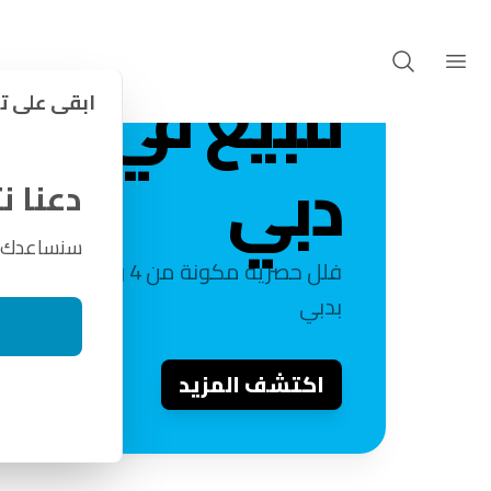
المرحلة الثا
المشاريع
فلل ديستريكت وان ويست المرحلة الثانية
للبيع في مدي
ابقى على ت
دبي
دعنا 
سنساعدك في
فلل حصرية مكو
بدبي
اكتشف المزيد