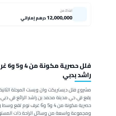
ابتداءً من
12,000,000
درهم إماراتي
فلل ح
راشد بدبي
مشروع فلل ديستريكت وان ويست المرحلة الثان
يقع في حي مدينة محمد بن راشد الرائع في دبي. ت
حصرية مكونة من 4 و5 و6 غرف 
ومجموعة واسعة من وسائل الراحة ذات المستوى