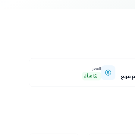
السعر
اسأل