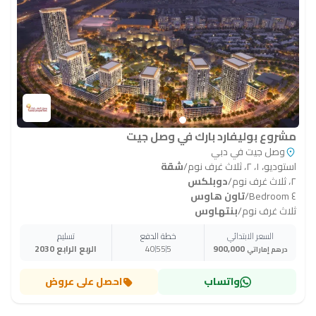
مشروع بوليفارد بارك في وصل جيت
وصل جيت في دبي
استوديو، ١، ٢، ثلاث غرف نوم
/
شقة
٢، ثلاث غرف نوم
/
دوبلكس
٤ Bedroom
/
تاون هاوس
ثلاث غرف نوم
/
بنتهاوس
السعر الابتدائي
خطة الدفع
تسليم
900,000
5
55
40
الربع الرابع 2030
درهم إماراتي
واتساب
احصل على عروض