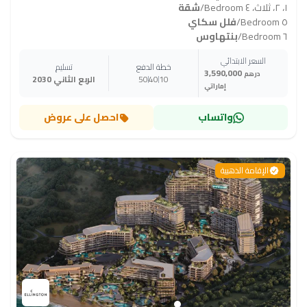
١، ٢، ثلاث، ٤ Bedroom
/
شقة
٥ Bedroom
/
فلل سكاي
٦ Bedroom
/
بنتهاوس
السعر الابتدائي
خطة الدفع
تسليم
3,590,000
درهم
10
40
50
الربع الثاني 2030
إماراتي
واتساب
احصل على عروض
الإقامة الذهبية