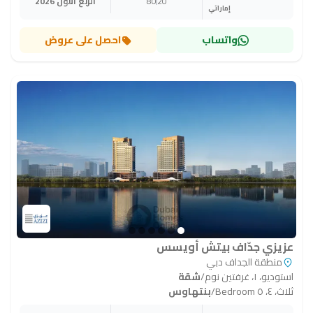
20
80
الربع الأول 2026
إماراتي
واتساب
احصل على عروض
عزيزي جدّاف بيتش أويسس
منطقة الجداف دبي
استوديو، ١، غرفتين نوم
/
شقة
ثلاث، ٤، ٥ Bedroom
/
بنتهاوس