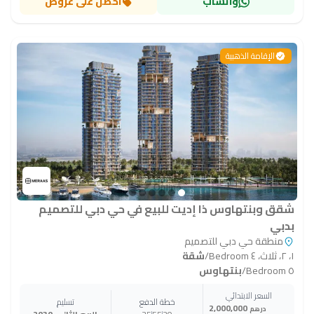
واتساب
احصل على عروض
الإقامة الذهبية
شقق وبنتهاوس ذا إديت للبيع في حي دبي للتصميم
بدبي
منطقة حي دبي للتصميم
١، ٢، ثلاث، ٤ Bedroom
/
شقة
٥ Bedroom
/
بنتهاوس
السعر الابتدائي
خطة الدفع
تسليم
2,000,000
درهم