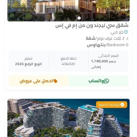
شقق سي ليجند ون من إم في إس
جزر دبي
١، ٢، ثلاث غرف نوم
/
شقة
٥ Bedroom
/
بنتهاوس
السعر الابتدائي
خطة الدفع
تسليم
1,780,000
درهم
20
40
40
الربع الرابع 2026
إماراتي
واتساب
احصل على عروض
الإقامة الذهبية