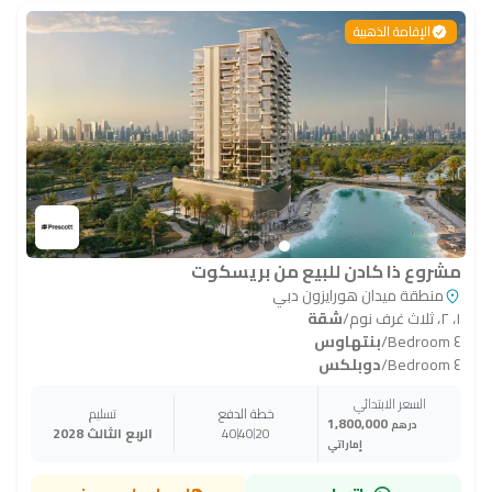
الإقامة الذهبية
مشروع ذا كادن للبيع من بريسكوت
منطقة ميدان هورايزون دبي
١، ٢، ثلاث غرف نوم
/
شقة
٤ Bedroom
/
بنتهاوس
٤ Bedroom
/
دوبلكس
السعر الابتدائي
خطة الدفع
تسليم
1,800,000
درهم
20
40
40
الربع الثالث 2028
إماراتي