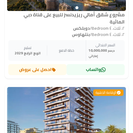
مشروع شقق أمالي ريزيدنسز للبيع على قناة دبي
المائية
٢، ثلاث، ٤ Bedroom
/
دوبلكس
٢، ثلاث، ٤ Bedroom
/
بنتهاوس
السعر الابتدائي
تسليم
10,000,000
خطة الدفع
درهم
الربع الرابع 2029
إماراتي
واتساب
احصل على عروض
الإقامة الذهبية