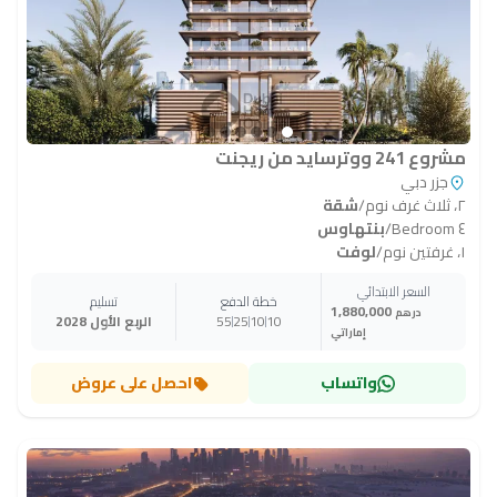
مشروع 241 ووترسايد من ريجنت
جزر دبي
٢، ثلاث غرف نوم
/
شقة
٤ Bedroom
/
بنتهاوس
١، غرفتين نوم
/
لوفت
السعر الابتدائي
خطة الدفع
تسليم
1,880,000
درهم
10
10
25
55
الربع الأول 2028
إماراتي
واتساب
احصل على عروض