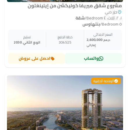
مشروع شقق ميريفا كوليكشن من إيلينغتون
جزر دبي
١، ٢، ثلاث، ٤ Bedroom
/
شقة
٥ Bedroom
/
بنتهاوس
السعر الابتدائي
خطة الدفع
تسليم
2,600,000
درهم
25
45
30
الربع الثاني 2030
إماراتي
واتساب
احصل على عروض
الإقامة الذهبية