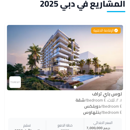
المشاريع في دبي 2025
الإقامة الذهبية
لوس باي تراف
١، ٢، ثلاث، ٤ Bedroom
/
شقة
٤ Bedroom
/
دوبلكس
٤ Bedroom
/
بنتهاوس
السعر الابتدائي
خطة الدفع
تسليم
7,000,000
درهم