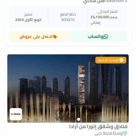
٧ Bedroom
/
فلل سكاي
السعر الابتدائي
خطة الدفع
تسليم
24,100,000
درهم
10
30
60
الربع الأول 2030
إماراتي
واتساب
احصل على عروض
الإقامة الذهبية
فنادق وشقق إنورا من أرادا
وسط مدينة دبي