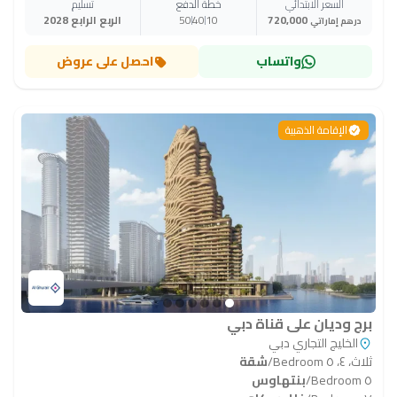
السعر الابتدائي
خطة الدفع
تسليم
720,000
10
40
50
الربع الرابع 2028
درهم إماراتي
واتساب
احصل على عروض
الإقامة الذهبية
برج وديان على قناة دبي
الخليج التجاري دبي
ثلاث، ٤، ٥ Bedroom
/
شقة
٥ Bedroom
/
بنتهاوس