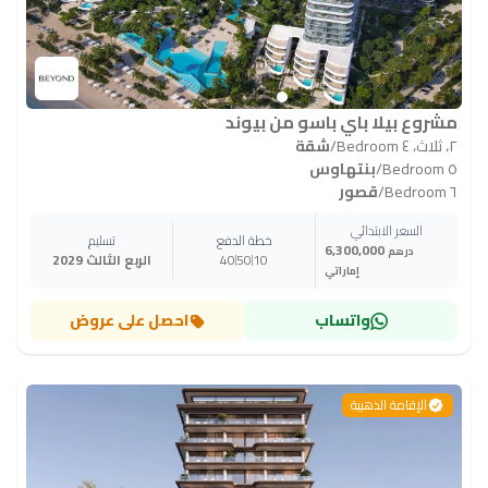
مشروع بيلا باي باسو من بيوند
٢، ثلاث، ٤ Bedroom
/
شقة
٥ Bedroom
/
بنتهاوس
٦ Bedroom
/
قصور
السعر الابتدائي
خطة الدفع
تسليم
6,300,000
درهم
10
50
40
الربع الثالث 2029
إماراتي
واتساب
احصل على عروض
الإقامة الذهبية