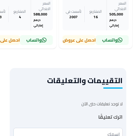
السعر
السعر
الابتدائي
الابتدائي
المشاريع
تأسست في
المشاريع
تأس
588,000
505,000
3
4
2007
16
درهم
درهم
إماراتي
إماراتي
واتساب
احصل على عروض
واتساب
احصل على
التقييمات والتعليقات
لا توجد تعليقات حتى الآن
اترك تعليقًا
اسمك