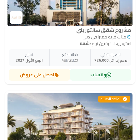
مشروع شقق سانتوريني
مثلث قرية جميرا في دبي
استوديو، ١، غرفتين نوم
/
شقة
السعر الابتدائي
خطة الدفع
تسليم
726,000
20
25
7
48
الربع الأول 2027
درهم إماراتي
واتساب
احصل على عروض
الإقامة الذهبية