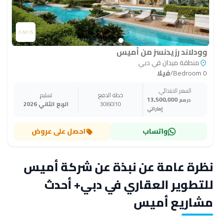
وودلاند رزيدنسز من أميس
منطقة ميدان في دبي
٥ Bedroom
/
فيلا
السعر الابتدائي
خطة الدفع
تسليم
13,500,000
درهم
10
60
30
الربع الثاني 2026
إماراتي
واتساب
احصل على عروض
نظرة عامة عن نبذة عن شركة أميس
للتطوير العقاري في دبي+ أحدث
مشاريع أميس