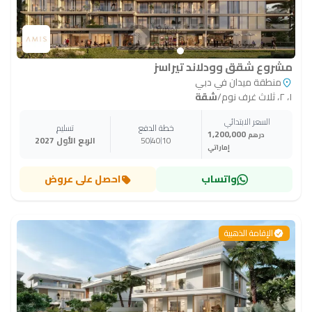
مشروع شقق وودلاند تيراسز
منطقة ميدان في دبي
١، ٢، ثلاث غرف نوم
/
شقة
السعر الابتدائي
خطة الدفع
تسليم
1,200,000
درهم
10
40
50
الربع الأول 2027
إماراتي
واتساب
احصل على عروض
الإقامة الذهبية