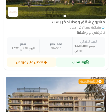
مشروع شقق وودلاند كريست
منطقة ميدان في دبي
١، غرفتين نوم
/
شقة
السعر الابتدائي
خطة الدفع
تسليم
1,400,000
درهم
10
40
50
الربع الثاني 2027
إماراتي
واتساب
احصل على عروض
الإقامة الذهبية