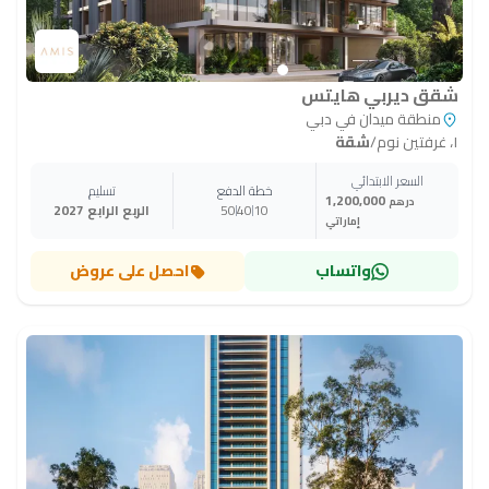
شقق ديربي هايتس
منطقة ميدان في دبي
١، غرفتين نوم
/
شقة
السعر الابتدائي
خطة الدفع
تسليم
1,200,000
درهم
10
40
50
الربع الرابع 2027
إماراتي
واتساب
احصل على عروض