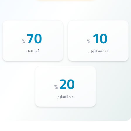
70
10
%
%
الدفعة الأولى
أثناء البناء
20
%
عند التسليم