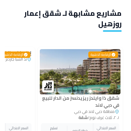
مشاريع مشابهة لـ شقق إعمار
روزهيل
إيلورا في ذا فال
الإقامة الذهبية
الإقامة الذهبية
ند الشبا جاردنز ف
شقق ذا وايلدز ريزيدنسز من الدار للبيع
في دبي لاند
منطقة دبي لاند في دبي
١، ٢، ثلاث غرف نوم
/
شقة
السعر الابتدائي
تسليم
السعر الابتدائي
خطة الدفع