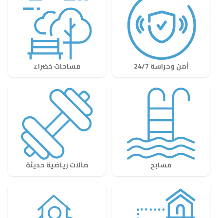
أمن وحراسة 24/7
مساحات خضراء
مسابح
صالات رياضية حديثة