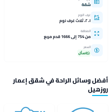
شقة
غرف النوم
١، ٢، ثلاث غرف نوم
المنطقة
من 754 إلى 1666 قدم مربع
السعر
اسأل
أفضل وسائل الراحة في شقق إعمار
روزهيل