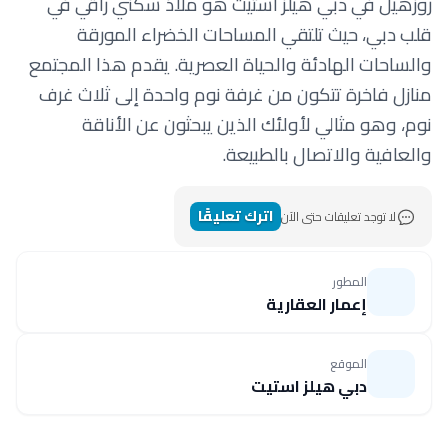
روزهيل في دبي هيلز استيت هو ملاذ سكني راقي في
قلب دبي، حيث تلتقي المساحات الخضراء المورقة
والساحات الهادئة والحياة العصرية. يقدم هذا المجتمع
منازل فاخرة تتكون من غرفة نوم واحدة إلى ثلاث غرف
نوم، وهو مثالي لأولئك الذين يبحثون عن الأناقة
والعافية والاتصال بالطبيعة.
اترك تعليقًا
لا توجد تعليقات حتى الآن
المطور
إعمار العقارية
الموقع
دبي هيلز استيت