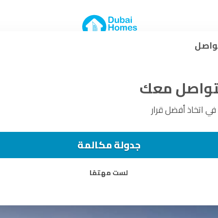
تيت + السعر
واصل
 وثلاث غرف نوم، وتاون هاوس
نتواصل معك
 اتخاذ أفضل قرار
جدولة مكالمة
لست مهتمًا