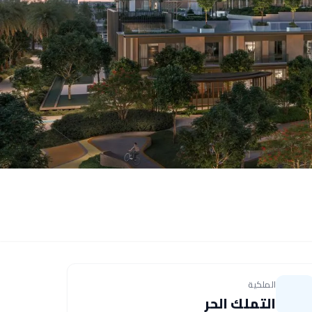
الملكية
التملك الحر