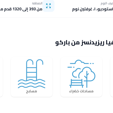
رف النوم
المنطقة
ستوديو، ١، غرفتين نوم
من 393 إلى 1320 قدم مربع
 ريزيدنسز من باركو
مساحات خضراء
مسابح