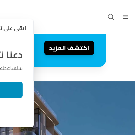
باركو للبيع 
المشاريع
شقق ليفيا ريزيدنسز من باركو
حيث يلتقي التصميم الذكي بأسلوب الحيا
ابقى على ت
اكتشف المزيد
دعنا 
سنساعدك في