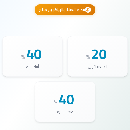
شراء العقار بالبيتكوين متاح
40
20
%
%
الدفعة الأولى
أثناء البناء
40
%
عند التسليم