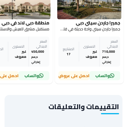
جميرا جاردن سيتي دبي
منطقة دبي لاند في دبي
جميرا جاردن سيتي واحة حديثة في قلب دبي
السعر
السعر
الابتدائي
المستوى
الابتدائي
المستوى
المشاريع
الم
710,000
غير
450,000
غير
17
معروف
معروف
درهم
درهم
إماراتي
إماراتي
واتساب
احصل على عروض
واتساب
احصل على
التقييمات والتعليقات