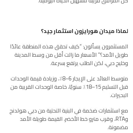
كل المرافق قريبة لتسهيل الحياة اليومية.
لماذا ميدان هورايزون استثمار جيد؟
المستثمرون يسألون: “كيف تحقق هذه المنطقة عائدًا
طويل الأمد؟” الأسعار ما زالت أقل من وسط المدينة
وخليج دبي، لكن الطلب يرتفع بسرعة.
متوسط العائد على الإيجار 6–8٪، وزيادة قيمة الوحدات
قبل التسليم 15–18٪ سنويًا، خاصة الوحدات القريبة من
البحيرات.
مع استثمارات ضخمة في البنية التحتية من دبي هولدنج
وRTA، وقرب مترو خط الأخضر، القيمة طويلة الأمد
مضمونة.