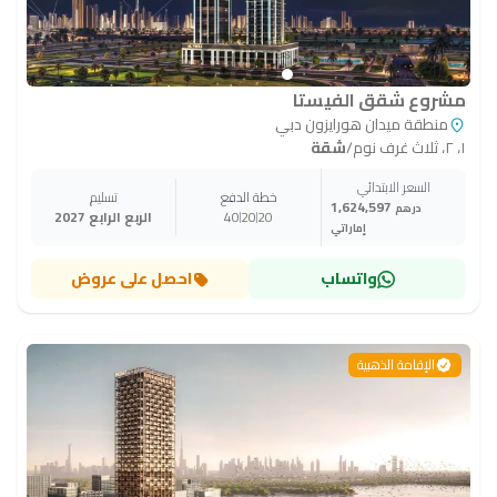
مشروع شقق الفيستا
منطقة ميدان هورايزون دبي
١، ٢، ثلاث غرف نوم
/
شقة
السعر الابتدائي
خطة الدفع
تسليم
1,624,597
درهم
20
20
40
الربع الرابع 2027
إماراتي
واتساب
احصل على عروض
الإقامة الذهبية