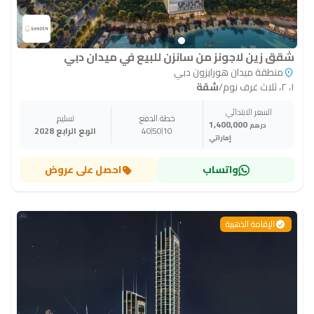
شقق زين لاجونز من سانزن للبيع في ميدان دبي
منطقة ميدان هورايزون دبي
١، ٢، ثلاث غرف نوم
/
شقة
السعر الابتدائي
خطة الدفع
تسليم
1,400,000
درهم
10
50
40
الربع الرابع 2028
إماراتي
واتساب
احصل على عروض
الإقامة الذهبية