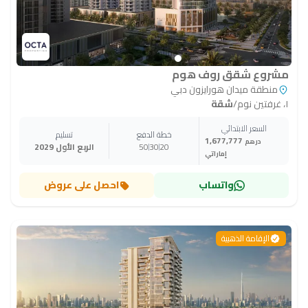
مشروع شقق روف هوم
منطقة ميدان هورايزون دبي
١، غرفتين نوم
/
شقة
السعر الابتدائي
خطة الدفع
تسليم
1,677,777
درهم
20
30
50
الربع الأول 2029
إماراتي
واتساب
احصل على عروض
الإقامة الذهبية