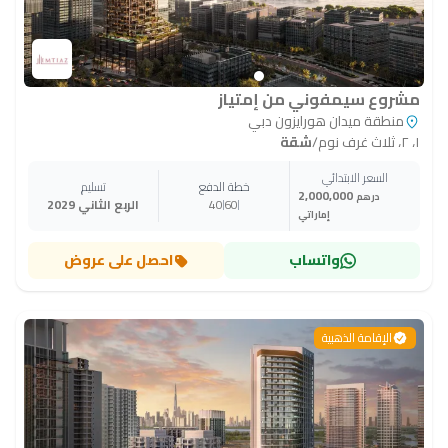
مشروع سيمفوني من إمتياز
منطقة ميدان هورايزون دبي
١، ٢، ثلاث غرف نوم
/
شقة
السعر الابتدائي
خطة الدفع
تسليم
2,000,000
درهم
60
40
الربع الثاني 2029
إماراتي
واتساب
احصل على عروض
الإقامة الذهبية