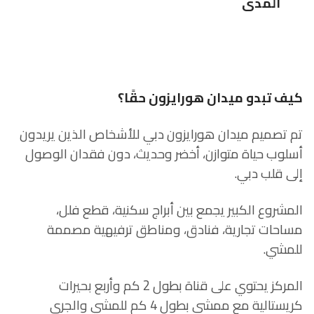
المدى
كيف تبدو ميدان هورايزون حقًا؟
تم تصميم ميدان هورايزون دبي للأشخاص الذين يريدون
أسلوب حياة متوازن، أخضر وحديث، دون فقدان الوصول
إلى قلب دبي.
المشروع الكبير يجمع بين أبراج سكنية، قطع فلل،
مساحات تجارية، فنادق، ومناطق ترفيهية مصممة
للمشي.
المركز يحتوي على قناة بطول 2 كم وأربع بحيرات
كريستالية مع ممشى بطول 4 كم للمشي والجري