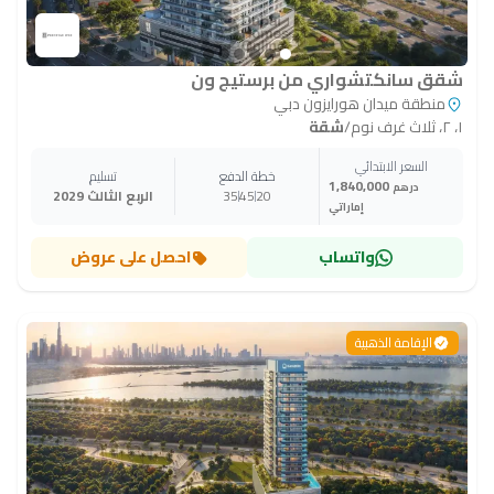
شقق سانكتشواري من برستيج ون
منطقة ميدان هورايزون دبي
١، ٢، ثلاث غرف نوم
/
شقة
السعر الابتدائي
خطة الدفع
تسليم
1,840,000
درهم
20
45
35
الربع الثالث 2029
إماراتي
واتساب
احصل على عروض
الإقامة الذهبية