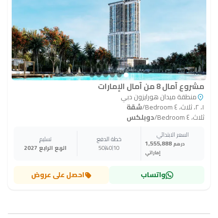
مشروع آمال 8 من آمال الإمارات
منطقة ميدان هورايزون دبي
١، ٢، ثلاث، ٤ Bedroom
/
شقة
ثلاث، ٤ Bedroom
/
دوبلكس
السعر الابتدائي
خطة الدفع
تسليم
1,555,888
درهم
10
40
50
الربع الرابع 2027
إماراتي
واتساب
احصل على عروض