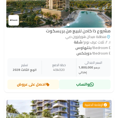
مشروع ذا كادن للبيع من بريسكوت
منطقة ميدان هورايزون دبي
١، ٢، ثلاث غرف نوم
/
شقة
٤ Bedroom
/
بنتهاوس
٤ Bedroom
/
دوبلكس
السعر الابتدائي
خطة الدفع
تسليم
1,800,000
درهم
20
40
40
الربع الثالث 2028
إماراتي
واتساب
احصل على عروض
الإقامة الذهبية