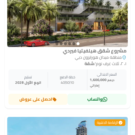
مشروع شقق هيلفيتيا فيردي
منطقة ميدان هورايزون دبي
١، ٢، ثلاث غرف نوم
/
شقة
السعر الابتدائي
خطة الدفع
تسليم
1,600,000
درهم
10
50
40
الربع الأول 2028
إماراتي
واتساب
احصل على عروض
الإقامة الذهبية