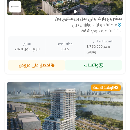
مشروع بارك واي من بريستيج ون
منطقة ميدان هورايزون دبي
١، ٢، ثلاث غرف نوم
/
شقة
السعر الابتدائي
خطة الدفع
تسليم
1,760,000
درهم
65
35
الربع الأول 2028
إماراتي
واتساب
احصل على عروض
الإقامة الذهبية