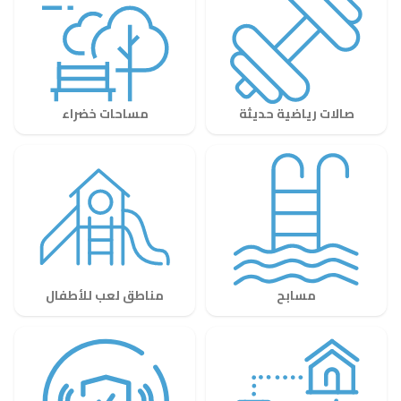
صالات رياضية حديثة
مساحات خضراء
مسابح
مناطق لعب للأطفال