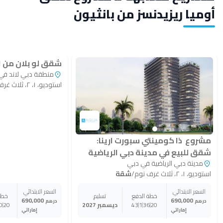
أوميا ريزيدنسز من بانثيون
شقق لو بلان من ام
منطقة دبي لاند في
استوديو، ١، ٢، ثلاث غرف نوم
مشروع ذا كومينتي سبورت ارينا:
شقق للبيع في مدينة دبي الرياضية
مدينة دبي الرياضية في دبي
استوديو، ١، ٢، ثلاث غرف نوم
/
شقة
السعر الابتدائي
السعر الابتدائي
خطة الدفع
تسليم
خطة
690,000
690,000
درهم
درهم
20
36
1
43
ديسمبر 2027
20
0
إماراتي
إماراتي