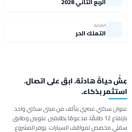
الربع الثاني 2028
الملكية
التملك الحر
عِشْ حياةً هادئة. ابقَ على اتصال.
استثمر بذكاء.
عنوان سكني عصري يتألف من مبنى سكني واحد
بارتفاع 12 طابقًا، مدعومًا بطابقين علويين وطابق
سفلي مخصص لمواقف السيارات. يوفر المشروع