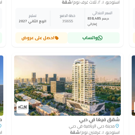
استوديو، ١، ٢، ثلاث غرف نوم
/
شقة
است
السعر الابتدائي
خطة الدفع
تسليم
838,485
درهم
5
65
35
الربع الثاني 2027
إماراتي
واتساب
احصل على عروض
شقق فيغا في دبي
م
مدينة دبي الرياضية في دبي
استوديو، ١، غرفتين نوم
/
شقة
است