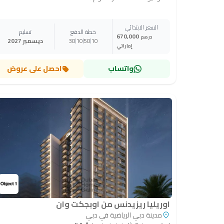
السعر الابتدائي
خطة الدفع
تسليم
670,000
درهم
10
50
10
30
ديسمبر 2027
إماراتي
واتساب
احصل على عروض
اوريليا ريزيدنس من اوبجكت وان
مدينة دبي الرياضية في دبي