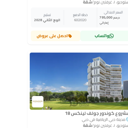
وديو، ١، غرفتين نوم
/
شقة
السعر الابتدائي
خطة الدفع
تسليم
795,000
درهم
20
20
60
الربع الثاني 2028
إماراتي
واتساب
احصل على عروض
شروع كوندور جولف لينكس 18
مدينة دبي الرياضية في دبي
وديو، ١، غرفتين نوم
/
شقة