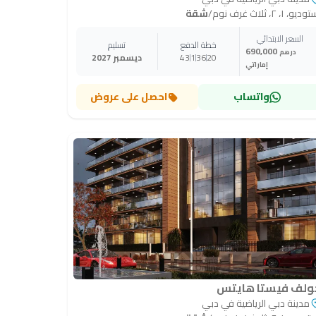
ديو، ١، ٢، ثلاث غرف نوم
/
شقة
السعر الابتدائي
خطة الدفع
تسليم
690,000
درهم
20
36
1
43
ديسمبر 2027
إماراتي
واتساب
احصل على عروض
ولف فيستا هايتس
مدينة دبي الرياضية في دبي