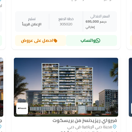
استو
السعر الابتدائي
خطة الدفع
تسليم
695,000
درهم
20
50
30
الإعلان قريباً
إماراتي
واتساب
احصل على عروض
فيرواي ريزيدنسز من بريسكوت
ج
مدينة دبي الرياضية في دبي