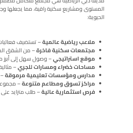
مدينة دبي الرياضية هي مجتمع متكامل مصمم لعشا
المستوى ومشاريع سكنية راقية، مما يجعلها وجهة
الحيوية:
ملاعب رياضية عالمية
– تستضيف فعاليات 
مجتمعات سكنية فاخرة
– من الشقق الحدي
موقع استراتيجي
– وصول سهل إلى أبرز م
مساحات خضراء ومسارات للجري
– مثالية
مدارس ومؤسسات تعليمية مرموقة
– خ
مراكز تسوق ومطاعم متنوعة
– مجموعة 
فرص استثمارية عالية
– طلب متزايد على 