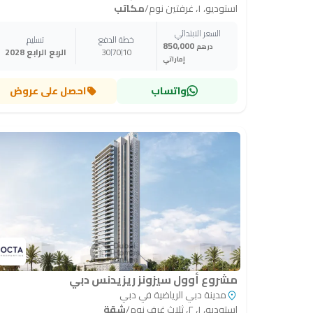
استوديو، ١، غرفتين نوم
/
مكاتب
السعر الابتدائي
خطة الدفع
تسليم
850,000
درهم
10
70
30
الربع الرابع 2028
إماراتي
واتساب
احصل على عروض
مشروع أوول سيزونز ريزيدنس دبي
مدينة دبي الرياضية في دبي
استوديو، ١، ٢، ثلاث غرف نوم
/
شقة