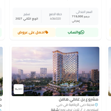
السعر الابتدائي
خطة الدفع
تسليم
719,000
درهم
20
40
40
الربع الثاني 2027
إماراتي
واتساب
احصل على عروض
مشروع بن غاطي هافن
م
مدينة دبي الرياضية في دبي
م
استوديو، ١، ٢، ثلاث غرف نوم
/
شقة