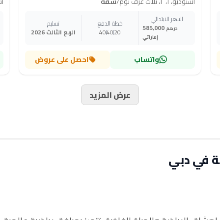
استوديو، ١، ٢، ثلاث غرف نوم
/
شقة
استو
السعر الابتدائي
خطة الدفع
تسليم
585,000
درهم
20
40
40
الربع الثالث 2026
إماراتي
واتساب
احصل على عروض
عرض المزيد
ة في دبي