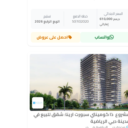
السعر الابتدائي
خطة الدفع
تسليم
610,000
درهم
20
20
10
50
الربع الرابع 2026
إماراتي
واتساب
احصل على عروض
شروع ذا كومينتي سبورت ارينا: شقق للبيع في
دينة دبي الرياضية
مدينة دبي الرياضية في دبي