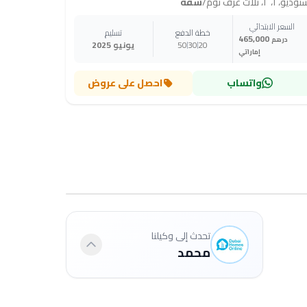
ديو، ١، ٢، ثلاث غرف نوم
/
شقة
السعر الابتدائي
خطة الدفع
تسليم
465,000
درهم
20
30
50
يونيو 2025
إماراتي
واتساب
احصل على عروض
تحدث إلى وكيلنا
محمد