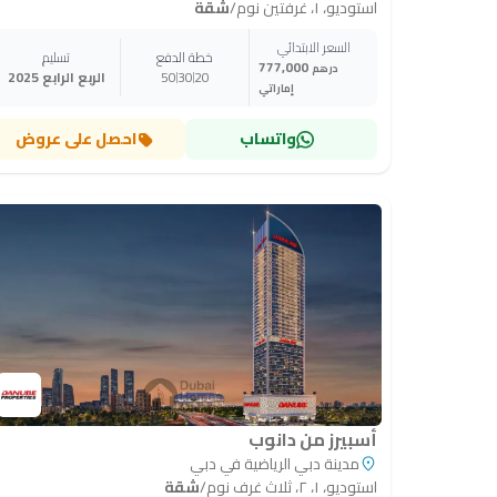
استوديو، ١، غرفتين نوم
/
شقة
السعر الابتدائي
خطة الدفع
تسليم
777,000
درهم
20
30
50
الربع الرابع 2025
إماراتي
واتساب
احصل على عروض
أسبيرز من دانوب
مدينة دبي الرياضية في دبي
استوديو، ١، ٢، ثلاث غرف نوم
/
شقة