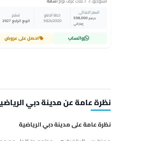
استوديو، ١، ٢، ثلاث غرف نوم
/
شقة
السعر الابتدائي
خطة الدفع
تسليم
598,000
درهم
20
20
24
36
الربع الرابع 2027
إماراتي
واتساب
احصل على عروض
نظرة عامة عن مدينة دبي الرياضي
نظرة عامة على مدينة دبي الرياضية