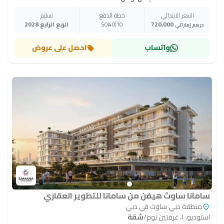
السعر الابتدائي
خطة الدفع
تسليم
720,000
10
40
50
الربع الرابع 2028
درهم إماراتي
واتساب
احصل على عروض
سامانا ساوث هيفن من سامانا للتطوير العقاري
منطقة دبي ساوث في دبي
استوديو، ١، غرفتين نوم
/
شقة