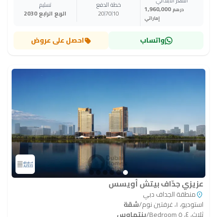
السعر الابتدائي
خطة الدفع
تسليم
1,960,000
درهم
10
70
20
الربع الرابع 2030
إماراتي
واتساب
احصل على عروض
عزيزي جدّاف بيتش أويسس
منطقة الجداف دبي
استوديو، ١، غرفتين نوم
/
شقة
ثلاث، ٤، ٥ Bedroom
/
بنتهاوس