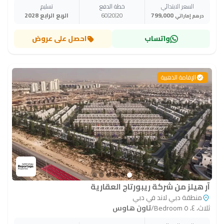
السعر الابتدائي
خطة الدفع
تسليم
799,000
20
20
60
الربع الرابع 2028
درهم إماراتي
واتساب
احصل على عروض
الإقامة الذهبية
آر هيلز من شركة ريبورتاج العقارية
منطقة دبي لاند في دبي
ثلاث، ٤، ٥ Bedroom
/
تاون هاوس