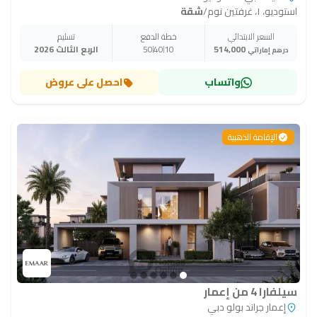
استوديو، ١، غرفتين نوم
/
شقة
السعر الابتدائي
خطة الدفع
تسليم
514,000
10
40
50
الربع الثالث 2026
درهم إماراتي
واتساب
احصل على عروض
الإقامة الذهبية
سيلفارا 4 من إعمار
إعمار جراند بولو دبي