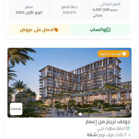
السعر الابتدائي
خطة الدفع
تسليم
4,097,500
درهم
10
40
50
الربع الأول 2030
إماراتي
واتساب
احصل على عروض
الإقامة الذهبية
جولف تريلز من إعمار
اعمار ساوث دبي
١، ٢، ثلاث غرف نوم
/
شقة