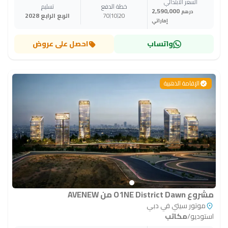
السعر الابتدائي
خطة الدفع
تسليم
2,590,000
درهم
20
10
70
الربع الرابع 2028
إماراتي
واتساب
احصل على عروض
الإقامة الذهبية
مشروع O1NE District Dawn من AVENEW
موتور سيتي في دبي
استوديو
/
مكاتب