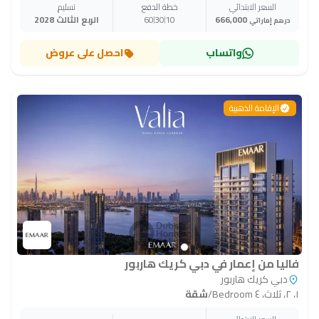
السعر الابتدائي
خطة الدفع
تسليم
666,000
10
30
60
الربع الثالث 2028
درهم إماراتي
واتساب
احصل على عروض
الإقامة الذهبية
فاليا من إعمار في دبي كريك هاربور
دبي كريك هاربور
١، ٢، ثلاث، ٤ Bedroom
/
شقة