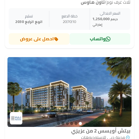
ثلاث غرف نوم
/
تاون هاوس
السعر الابتدائي
خطة الدفع
تسليم
1,250,000
درهم
10
70
20
الربع الرابع 2030
إماراتي
واتساب
احصل على عروض
بيتش أويسس 2 من عزيزي
مدينة دبي للاستوديوهات