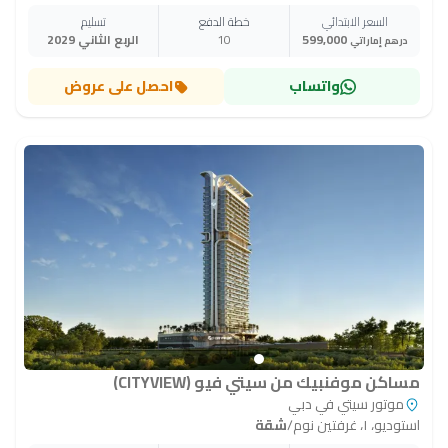
السعر الابتدائي
خطة الدفع
تسليم
599,000
10
الربع الثاني 2029
درهم إماراتي
واتساب
احصل على عروض
مساكن موفنبيك من سيتي فيو (CITYVIEW)
موتور سيتي في دبي
استوديو، ١، غرفتين نوم
/
شقة