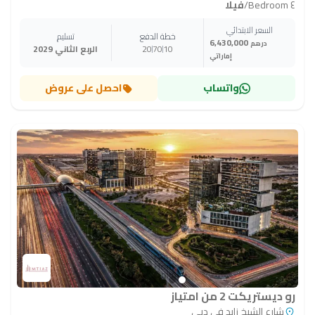
٤ Bedroom
/
فيلا
السعر الابتدائي
خطة الدفع
تسليم
6,430,000
درهم
10
70
20
الربع الثاني 2029
إماراتي
واتساب
احصل على عروض
رو ديستريكت 2 من امتياز
شارع الشيخ زايد في دبي