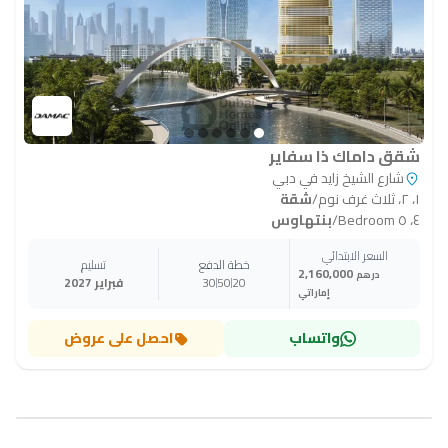
شقق داماك ذا سفاير
شارع الشيخ زايد في دبي
١، ٢، ثلاث غرف نوم
/
شقة
٤، ٥ Bedroom
/
بنتهاوس
السعر الابتدائي
خطة الدفع
تسليم
2,160,000
درهم
20
50
30
فبراير 2027
إماراتي
واتساب
احصل على عروض