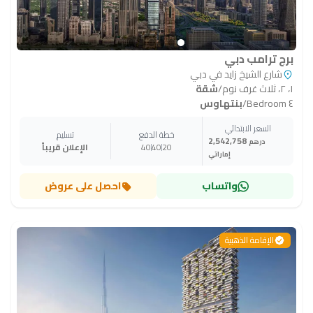
برج ترامب دبي
شارع الشيخ زايد في دبي
١، ٢، ثلاث غرف نوم
/
شقة
٤ Bedroom
/
بنتهاوس
السعر الابتدائي
خطة الدفع
تسليم
2,542,758
درهم
20
40
40
الإعلان قريباً
إماراتي
واتساب
احصل على عروض
الإقامة الذهبية