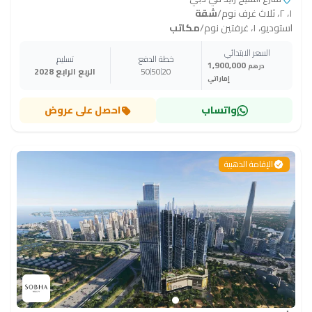
١، ٢، ثلاث غرف نوم
/
شقة
استوديو، ١، غرفتين نوم
/
مكاتب
السعر الابتدائي
خطة الدفع
تسليم
1,900,000
درهم
20
50
50
الربع الرابع 2028
إماراتي
واتساب
احصل على عروض
الإقامة الذهبية