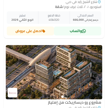
شارع الشيخ زايد في دبي
استوديو، ١، ٢، ثلاث غرف نوم
/
شقة
السعر الابتدائي
خطة الدفع
تسليم
666,000
20
40
40
الربع الثاني 2029
درهم إماراتي
واتساب
احصل على عروض
مشروع رو ديستريكت من إمتياز
شارع الشيخ زايد في دبي