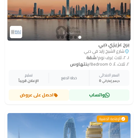
برج عزيزي دبي
شارع الشيخ زايد في دبي
١، ٢، ثلاث غرف نوم
/
شقة
٢، ثلاث، ٤، ٥ Bedroom
/
بنتهاوس
السعر الابتدائي
تسليم
خطة الدفع
0
الإعلان قريباً
درهم إماراتي
واتساب
احصل على عروض
الإقامة الذهبية