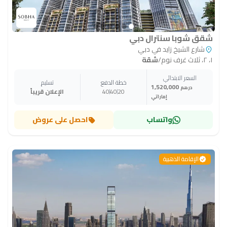
شقق شوبا سنترال دبي
شارع الشيخ زايد في دبي
١، ٢، ثلاث غرف نوم
/
شقة
السعر الابتدائي
خطة الدفع
تسليم
1,520,000
درهم
20
40
40
الإعلان قريباً
إماراتي
واتساب
احصل على عروض
الإقامة الذهبية