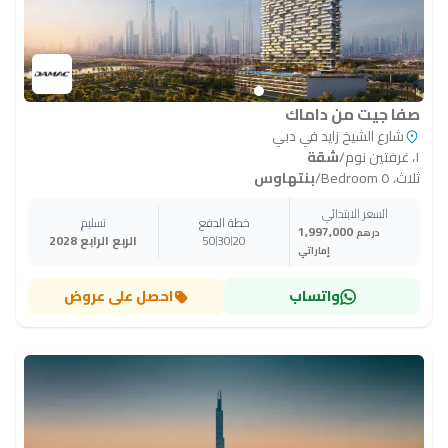
صفا جيت من داماك
شارع الشيخ زايد في دبي
١، غرفتين نوم
/
شقة
ثلاث، ٥ Bedroom
/
بنتهاوس
السعر الابتدائي
خطة الدفع
تسليم
1,997,000
درهم
20
30
50
الربع الرابع 2028
إماراتي
واتساب
احصل على عروض