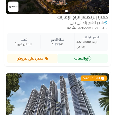
جميرا ريزيدنسز أبراج الإمارات
شارع الشيخ زايد في دبي
١، ٢، ثلاث، ٤ Bedroom
/
شقة
السعر الابتدائي
خطة الدفع
تسليم
3,510,000
درهم
20
40
40
الإعلان قريباً
إماراتي
واتساب
احصل على عروض
الإقامة الذهبية