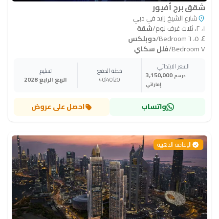
شقق برج أفيور
شارع الشيخ زايد في دبي
١، ٢، ثلاث غرف نوم
/
شقة
٤، ٥، ٦ Bedroom
/
دوبلكس
٧ Bedroom
/
فلل سكاي
السعر الابتدائي
خطة الدفع
تسليم
3,150,000
درهم
20
40
40
الربع الرابع 2028
إماراتي
واتساب
احصل على عروض
الإقامة الذهبية