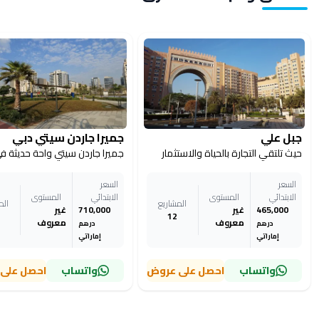
جبل علي
جميرا جاردن سيتي دبي
حيث تلتقي التجارة بالحياة والاستثمار
السعر
السعر
الابتدائي
المستوى
الابتدائي
المستوى
المشاريع
الم
465,000
غير
710,000
غير
12
معروف
معروف
درهم
درهم
إماراتي
إماراتي
واتساب
احصل على عروض
واتساب
احصل على