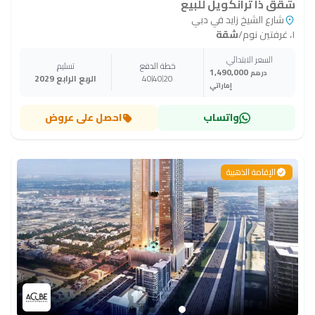
شقق ذا ترانكويل للبيع
شارع الشيخ زايد في دبي
١، غرفتين نوم
/
شقة
السعر الابتدائي
خطة الدفع
تسليم
1,490,000
درهم
20
40
40
الربع الرابع 2029
إماراتي
واتساب
احصل على عروض
الإقامة الذهبية