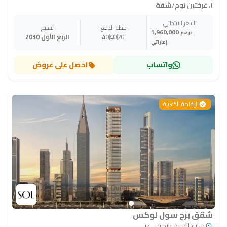
١، غرفتين نوم
/
شقة
السعر الابتدائي
خطة الدفع
تسليم
1,960,000
درهم
20
40
40
الربع الأول 2030
إماراتي
واتساب
احصل على عروض
الإقامة الذهبية
شقق برج سول لوكس
شارع الشيخ زايد في دبي