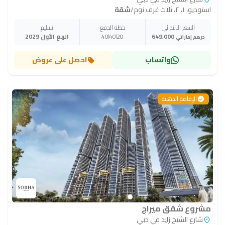
استوديو، ١، ٢، ثلاث غرف نوم
/
شقة
السعر الابتدائي
خطة الدفع
تسليم
649,000
20
40
40
الربع الأول 2029
درهم إماراتي
واتساب
احصل على عروض
الإقامة الذهبية
مشروع شقق ميراج
شارع الشيخ زايد في دبي