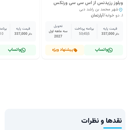
ویلوز رزیدنس از اس سی سی ورتکس
شهر محمد بن راشد دبی
۱، دو خوابه
/
آپارتمان
تحویل
قیمت پایه
برنامه پرداخت
قیمت پایه
برنام
سه ماهه اول
10
337,000
50
45
5
337,000
دلار
دلار
2027
واتساپ
پیشنهاد ویژه
واتساپ
نقدها و نظرات