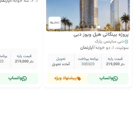
۱، ۲، سه خوابه
/
آپارتما
پروژه بینگاتی هیل ویوز دبی
دبی ساینس پارک
سوئیت، ۱، دو خوابه
/
آپارتمان
قیمت پایه
برنام
قیمت پایه
برنامه پرداخت
تحویل
20
219,000
دلار
219,000
20
50
30
آماده تحویل
دلار
واتساپ
پیشنهاد ویژه
واتساپ