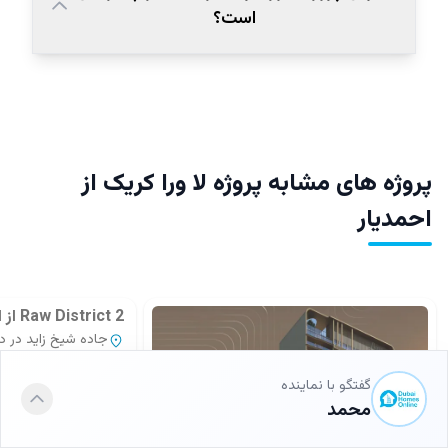
است؟
پروژه های مشابه پروژه لا ورا کریک از
احمدیار
Raw District 2 از امتیاز
جاده شیخ زاید در د
سوئیت، ۱، ۲، سه خوابه
گفتگو با نماینده
محمد