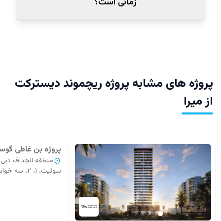
زمانی است؟
پروژه های مشابه پروژه ریچموند دیسترکت
از میرا
پروژه بن غاطی گو
منطقه الجداف دبی
سوئیت، ۱، ۲، سه خوابه