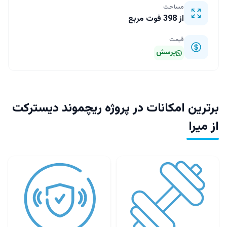
مساحت
از 398 فوت مربع
قیمت
پرسش
برترین امکانات در پروژه ریچموند دیسترکت
از میرا