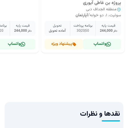
پروژه بن غاطی آیوری
منطقه الجداف دبی
سوئیت، ۱، دو خوابه
/
آپارتمان
قیمت پایه
برنامه پرداخت
تحویل
قیمت پایه
برنام
244,000
50
20
30
آماده تحویل
244,000
20
دلار
دلار
واتساپ
پیشنهاد ویژه
واتساپ
نقدها و نظرات