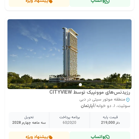
واتساپ
پیشنهاد ویژه
رزیدنس‌های موونپیک توسط CITYVIEW
منطقه موتور سیتی در دبی
سوئیت، ۱، دو خوابه
/
آپارتمان
قیمت پایه
برنامه پرداخت
تحویل
219,000
20
20
60
سه ماهه چهارم 2028
دلار
واتساپ
پیشنهاد ویژه