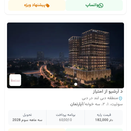
واتساپ
پیشنهاد ویژه
د آرشیو از امتیاز
منطقه دبی لند در دبی
سوئیت، ۱، ۲، سه خوابه
/
آپارتمان
قیمت پایه
برنامه پرداخت
تحویل
182,000
10
30
60
سه ماهه سوم 2028
دلار