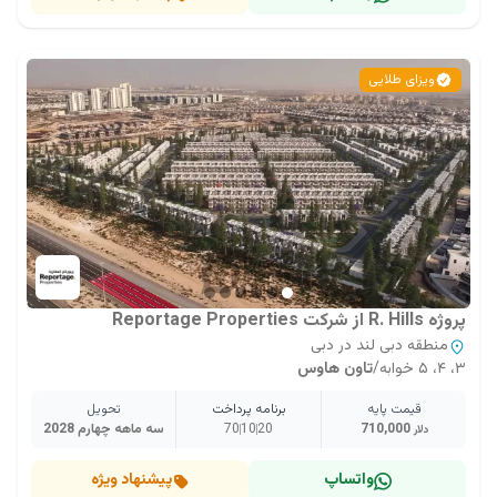
ویزای طلایی
پروژه R. Hills از شرکت Reportage Properties
منطقه دبی لند در دبی
۳، ۴، ۵ خوابه
/
تاون هاوس
قیمت پایه
برنامه پرداخت
تحویل
710,000
20
10
70
سه ماهه چهارم 2028
دلار
واتساپ
پیشنهاد ویژه