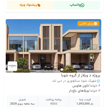
واتساپ
پیشنهاد ویژه
ویزای طلایی
پروژه د ویلاز از گروه شوبا
شهرک شوبا سنکچوری در دبی لند
۴ خوابه
/
تاون هاوس
۴ خوابه
/
ویلاهای باغ‌دار
قیمت پایه
برنامه پرداخت
تحویل
1,093,000
60
40
سه ماهه سوم 2029
دلار