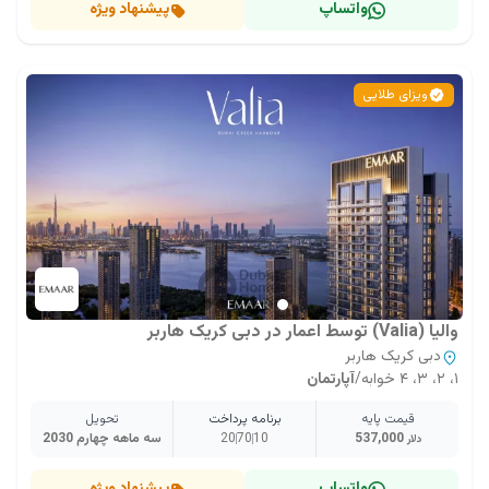
واتساپ
پیشنهاد ویژه
ویزای طلایی
والیا (Valia) توسط اعمار در دبی کریک هاربر
دبی کریک هاربر
۱، ۲، ۳، ۴ خوابه
/
آپارتمان
قیمت پایه
برنامه پرداخت
تحویل
537,000
10
70
20
سه ماهه چهارم 2030
دلار