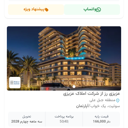
واتساپ
پیشنهاد ویژه
عزیزی رز از شرکت املاک عزیزی
منطقه جبل علی
سوئیت، یک خواب
/
آپارتمان
قیمت پایه
برنامه پرداخت
تحویل
166,000
40
50
سه ماهه چهارم 2028
دلار