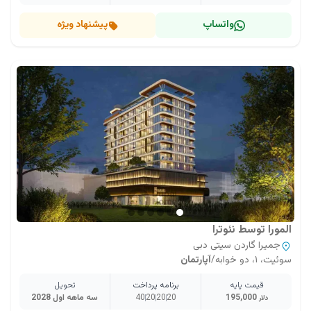
واتساپ
پیشنهاد ویژه
المورا توسط نئوترا
جمیرا گاردن سیتی دبی
سوئیت، ۱، دو خوابه
/
آپارتمان
قیمت پایه
برنامه پرداخت
تحویل
195,000
20
20
20
40
سه ماهه اول 2028
دلار