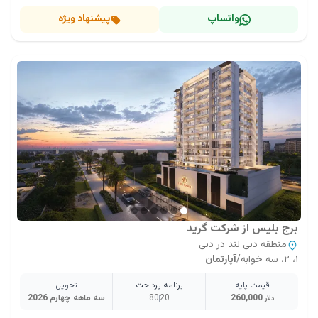
واتساپ
پیشنهاد ویژه
برج بلیس از شرکت گرید
منطقه دبی لند در دبی
۱، ۲، سه خوابه
/
آپارتمان
قیمت پایه
برنامه پرداخت
تحویل
260,000
20
80
سه ماهه چهارم 2026
دلار