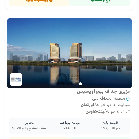
واتساپ
پیشنهاد ویژه
عزیزی جداف بیچ اویسیس
منطقه الجداف دبی
سوئیت، ۱، دو خوابه
/
آپارتمان
۳، ۴، ۵ خوابه
/
پنت‌هاوس
قیمت پایه
برنامه پرداخت
تحویل
197,000
10
40
50
سه ماهه چهارم 2028
دلار