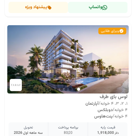
واتساپ
پیشنهاد ویژه
ویزای طلایی
لوس بای طرف
۱، ۲، ۳، ۴ خوابه
/
آپارتمان
۴ خوابه
/
دوبلکس
۴ خوابه
/
پنت‌هاوس
قیمت پایه
برنامه پرداخت
تحویل
1,918,000
20
80
سه ماهه اول 2026
دلار