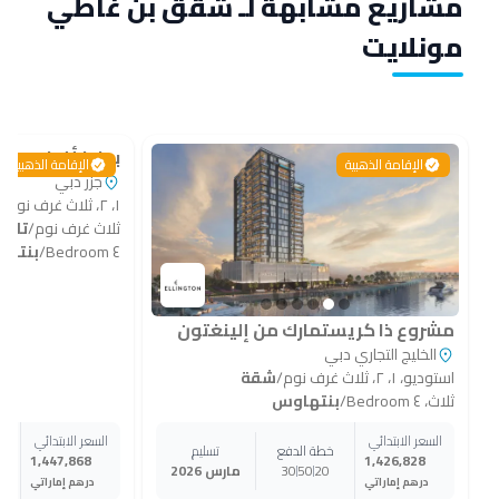
مشاريع مشابهة لـ شقق بن غاطي
مونلايت
بوندز أفينيو ريز
الإقامة الذهبية
الإقامة الذهبية
جزر دبي
١، ٢، ثلاث غرف نوم
/
ثلاث غرف نوم
/
تاو
٤ Bedroom
/
بنتها
مشروع ذا كريستمارك من إلينغتون
الخليج التجاري دبي
استوديو، ١، ٢، ثلاث غرف نوم
/
شقة
ثلاث، ٤ Bedroom
/
بنتهاوس
السعر الابتدائي
السعر الابتدائي
خطة الدفع
تسليم
1,447,868
1,426,828
20
50
30
مارس 2026
0
درهم إماراتي
درهم إماراتي