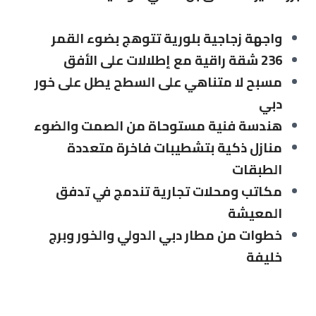
واجهة زجاجية بلورية تتوهج بضوء القمر
236 شقة راقية مع إطلالات على الأفق
مسبح لا متناهي على السطح يطل على خور
دبي
هندسة فنية مستوحاة من الصمت والضوء
منازل ذكية بتشطيبات فاخرة متعددة
الطبقات
مكاتب ومحلات تجارية تندمج في تدفق
المعيشة
خطوات من مطار دبي الدولي والخور وبرج
خليفة