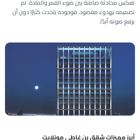
تعكس محادثة صامتة بين ضوء القمر والمادة. تم
تصميمه بهدوء مقصود، فوجوده يتحدث كثيرًا دون أن
يرفع صوته أبدًا.
أبرز مميزات شقق بن غاطي مونلايت