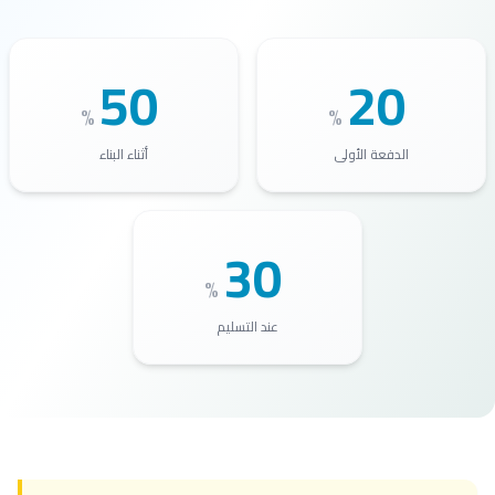
50
20
%
%
الدفعة الأولى
أثناء البناء
30
%
عند التسليم