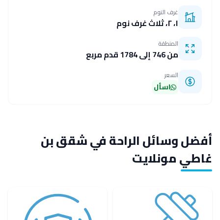
غرف النوم
١، ٢، ثلاث غرف نوم
المنطقة
من 746 إلى 1784 قدم مربع
السعر
اسأل
أفضل وسائل الراحة في شقق بن
غاطي مونلايت