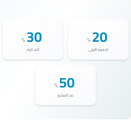
30
20
%
%
الدفعة الأولى
أثناء البناء
50
%
عند التسليم