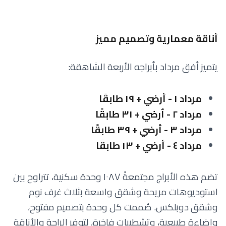
أناقة معمارية وتصميم مميز
يتميز أفق مرداد بأبراجه الأربعة الشاهقة:
مرداد ١ - أرضي + ١٩ طابقًا
مرداد ٢ - أرضي + ٣١ طابقًا
مرداد ٣ - أرضي + ٣٩ طابقًا
مرداد ٤ - أرضي + ١٣ طابقًا
تضم هذه الأبراج مجتمعةً ١٠٨٧ وحدة سكنية، تتراوح بين
استوديوهات مريحة وشقق واسعة بثلاث غرف نوم
وشقق دوبلكس. صُممت كل وحدة بتصميم مفتوح،
وإضاءة طبيعية، وتشطيبات فاخرة، لتوفر الراحة والأناقة