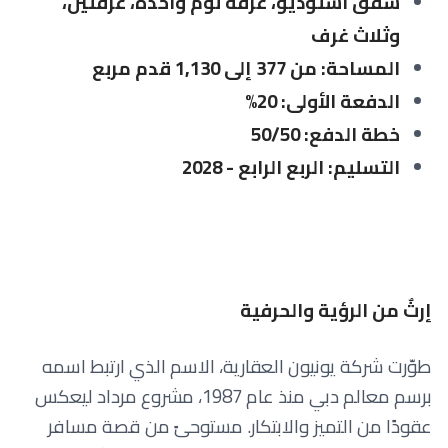
شقق استوديو، غرفة نوم واحدة، غرفتين،
وثلاث غرف
المساحة: من 377 إلى 1,130 قدم مربع
الدفعة الأولى: 20%
خطة الدفع: 50/50
التسليم: الربع الرابع - 2028
إرثٌ من الرؤية والحرفية
طوّرت شركة يونيون العقارية، الاسم الذي ارتبط اسمه
برسم معالم دبي منذ عام 1987، مشروع مرداد ليعكس
عقودًا من التميز والابتكار. مستوحىً من قصة مسافر