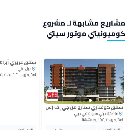
مشاريع مشابهة لـ مشروع
كوميونيتي موتور سيتي
شقق عزيزي أبراه
جبل علي
استوديو، ١، ٢، ثلاث غرف نوم
شقق كوفنتري سنترو من جي إف إس
منطقة دبي ساوث في دبي
استوديو، غرفة نوم
/
شقة
السعر الابتدائي
تسليم
السعر الابتدائي