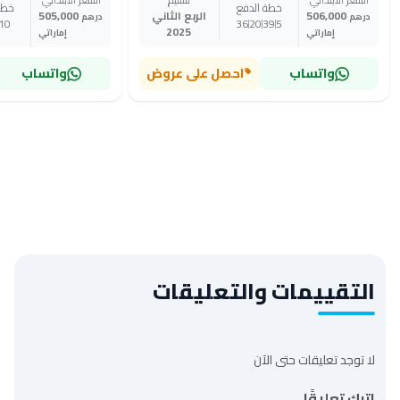
خطة الدفع
خطة
506,000
الربع الثاني
505,000
درهم
درهم
10
36
20
39
5
2025
إماراتي
إماراتي
واتساب
احصل على عروض
واتساب
التقييمات والتعليقات
لا توجد تعليقات حتى الآن
اترك تعليقًا