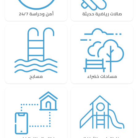
صالات رياضية حديثة
أمن وحراسة 24/7
مساحات خضراء
مسابح