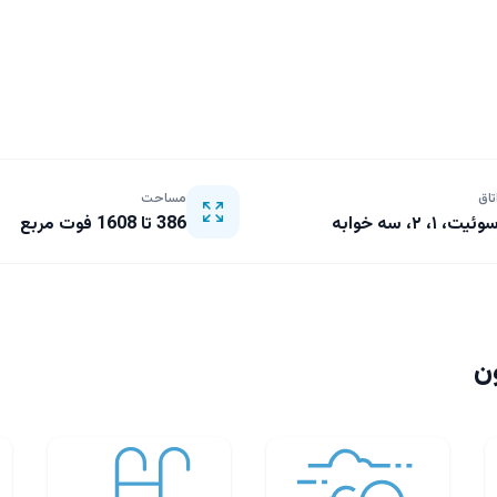
تاق
مساحت
وئیت، ۱، ۲، سه خوابه
386 تا 1608 فوت مربع
ون