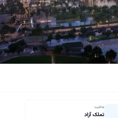
مالکیت
تملک آزاد