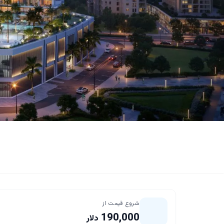
شروع قیمت از
190,000
دلار